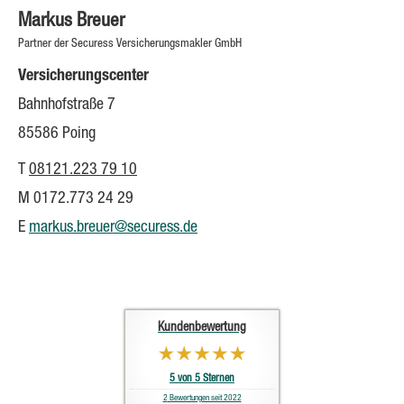
Markus Breuer
Partner der Securess Ver­sicherungs­makler GmbH
Versicherungscenter
Bahnhofstraße 7
85586 Poing
T
08121.223 79 10
M 0172.773 24 29
E
markus.breuer@securess.de
Kundenbewertung
5
von
5
Sternen
2
Bewertungen seit 2022