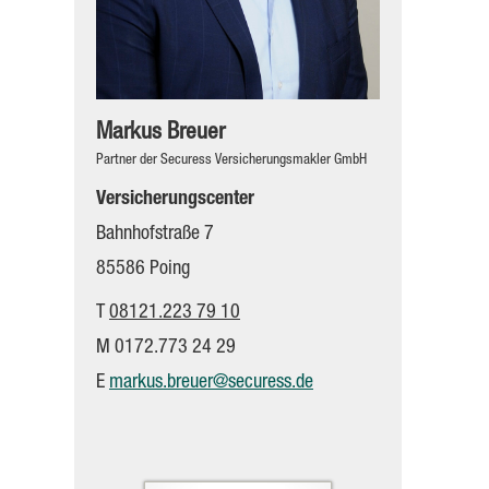
Markus Breuer
Partner der Securess Ver­sicherungs­makler GmbH
Versicherungscenter
Bahnhofstraße 7
85586 Poing
T
08121.223 79 10
M 0172.773 24 29
E
markus.breuer@securess.de