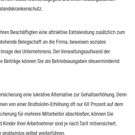
slandskrankenschutz.
e Ihren Beschäftigten eine attraktive Extraleistung zusätzlich zum
estehende Belegschaft an die Firma, beweisen soziales
ve Image des Unternehmens. Der Verwaltungsaufwand der
, die Beiträge können Sie als Betriebsausgaben steuermindernd
er­si­che­rung eine lukrative Alternative zur Gehaltserhöhung. Denn
en von einer Bruttolohn-Erhöhung oft nur 60 Prozent auf dem
i­che­rung für mehrere Mitarbeiter abschließen, können Sie
inder Ihrer Arbeitnehmer sind je nach Tarif mitversichert.
ce problemlos selbst weiterführen.