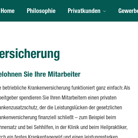
Home
Philosophie
Privatkunden
Gewerb
r­si­che­rung
elohnen Sie Ihre Mitarbeiter
e betriebliche Kranken­ver­si­che­rung funktioniert ganz einfach: Als
beitgeber spendieren Sie Ihren Mitarbeitern einen privaten
ankenzusatzschutz, der die Leistungslücken der gesetzlichen
anken­ver­si­che­rung finanziell schließt – zum Beispiel beim
hnersatz und bei Sehhilfen, in der Klinik und beim Heilpraktiker,
rch ein festes Krankentagegeld und einen leistungsstarken