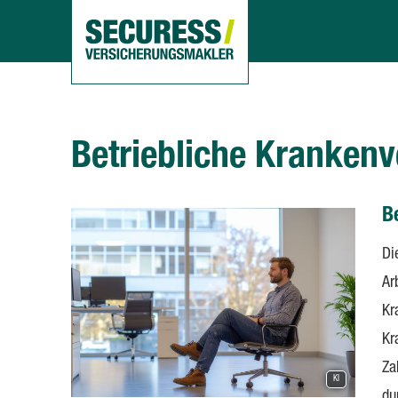
Betriebliche Kranken­ve
B
Di
Ar
Kr
Kr
Za
KI
du