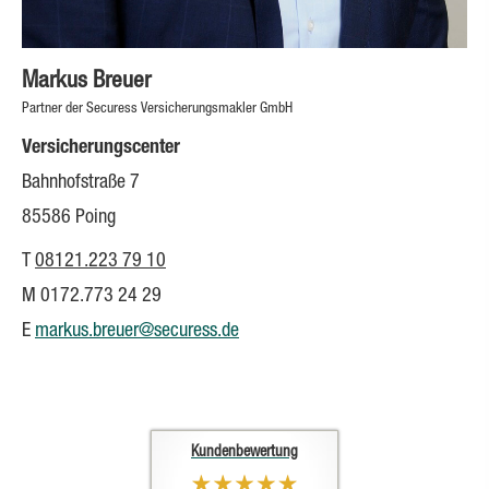
Markus Breuer
Partner der Securess Ver­sicherungs­makler GmbH
Versicherungscenter
Bahnhofstraße 7
85586 Poing
T
08121.223 79 10
M 0172.773 24 29
E
markus.breuer@securess.de
Kundenbewertung